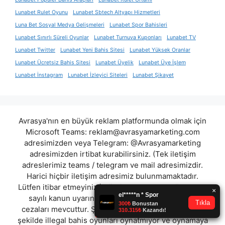
Lunabet Rulet Oyunu
Lunabet Sbtech Altyapı Hizmetleri
Luna Bet Sosyal Medya Gelişmeleri
Lunabet Spor Bahisleri
Lunabet Sınırlı Süreli Oyunlar
Lunabet Turnuva Kuponları
Lunabet TV
Lunabet Twitter
Lunabet Yeni Bahis Sitesi
Lunabet Yüksek Oranlar
Lunabet Ücretsiz Bahis Sitesi
Lunabet Üyelik
Lunabet Üye İşlem
Lunabet İnstagram
Lunabet İzleyici Siteleri
Lunabet Şikayet
Avrasya'nın en büyük reklam platformunda olmak için
Microsoft Teams:
reklam@avrasyamarketing.com
adresimizden veya Telegram: @Avrasyamarketing
adresimizden irtibat kurabilirsiniz. (Tek iletişim
adreslerimiz teams / telegram ve mail adresimizdir.
Harici hiçbir iletişim adresimiz bulunmamaktadır.
Lütfen itibar etmeyiniz.) Türkiye yasalarına göre 7258
sayılı kanun uyarınca yasa dışı bahis oynamanın
cezaları mevcuttur. Şu an bulunduğunuz site hiç bir
şekilde illegal bahis oyunları oynatmıyor ve oynamaya