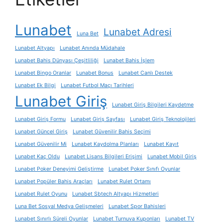
Lunabet
Lunabet Adresi
Luna Bet
Lunabet Altyapı
Lunabet Anında Müdahale
Lunabet Bahis Dünyası Çeşitliliği
Lunabet Bahis İşlem
Lunabet Bingo Oranlar
Lunabet Bonus
Lunabet Canlı Destek
Lunabet Ek Bilgi
Lunabet Futbol Maçı Tarihleri
Lunabet Giriş
Lunabet Giriş Bilgileri Kaydetme
Lunabet Giriş Formu
Lunabet Giriş Sayfası
Lunabet Giriş Teknolojileri
Lunabet Güncel Giriş
Lunabet Güvenilir Bahis Seçimi
Lunabet Güvenilir Mi
Lunabet Kaydolma Planları
Lunabet Kayıt
Lunabet Kaç Oldu
Lunabet Lisans Bilgileri Erişimi
Lunabet Mobil Giriş
Lunabet Poker Deneyimi Geliştirme
Lunabet Poker Sınıfı Oyunlar
Lunabet Popüler Bahis Araçları
Lunabet Rulet Ortamı
Lunabet Rulet Oyunu
Lunabet Sbtech Altyapı Hizmetleri
Luna Bet Sosyal Medya Gelişmeleri
Lunabet Spor Bahisleri
Lunabet Sınırlı Süreli Oyunlar
Lunabet Turnuva Kuponları
Lunabet TV