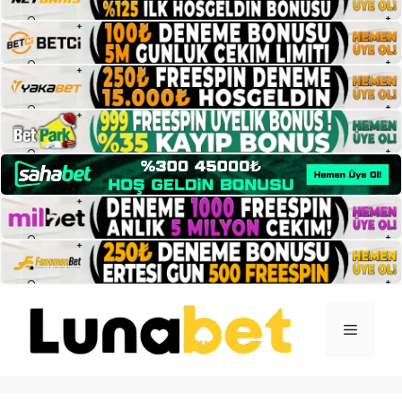
İçeriğe
atla
Menü