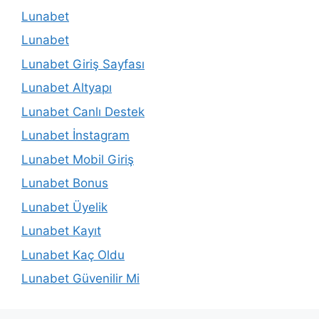
Lunabet
Lunabet
Lunabet Giriş Sayfası
Lunabet Altyapı
Lunabet Canlı Destek
Lunabet İnstagram
Lunabet Mobil Giriş
Lunabet Bonus
Lunabet Üyelik
Lunabet Kayıt
Lunabet Kaç Oldu
Lunabet Güvenilir Mi