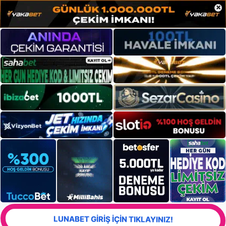
×
LUNABET GİRİŞ İÇİN TIKLAYINIZ!