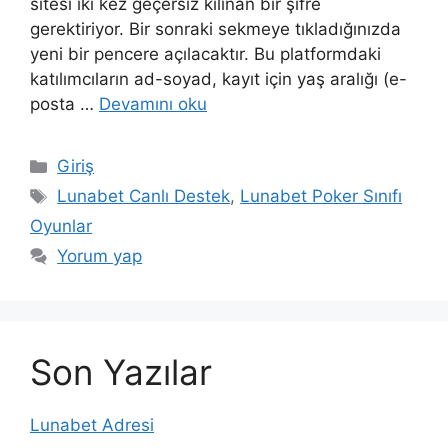
sitesi iki kez geçersiz kılınan bir şifre
gerektiriyor. Bir sonraki sekmeye tıkladığınızda
yeni bir pencere açılacaktır. Bu platformdaki
katılımcıların ad-soyad, kayıt için yaş aralığı (e-
posta …
Devamını oku
Kategoriler
Giriş
Etiketler
Lunabet Canlı Destek
,
Lunabet Poker Sınıfı
Oyunlar
Yorum yap
Son Yazılar
Lunabet Adresi