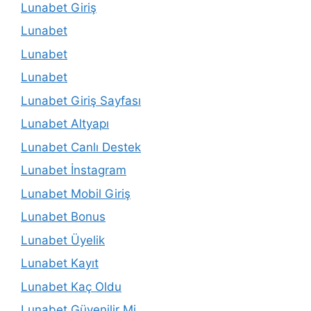
Lunabet Giriş
Lunabet
Lunabet
Lunabet
Lunabet Giriş Sayfası
Lunabet Altyapı
Lunabet Canlı Destek
Lunabet İnstagram
Lunabet Mobil Giriş
Lunabet Bonus
Lunabet Üyelik
Lunabet Kayıt
Lunabet Kaç Oldu
Lunabet Güvenilir Mi