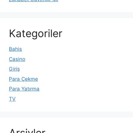
Kategoriler
Bahis
Casino
Giriş
Para Çekme
Para Yatırma
TV
Arşivler