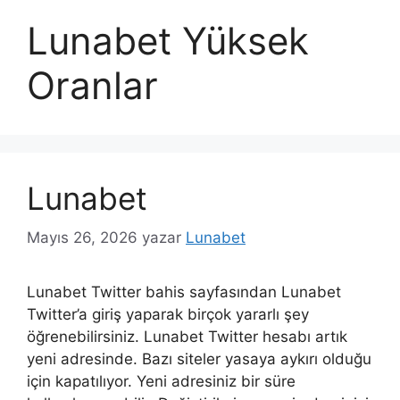
Lunabet Yüksek
Oranlar
Lunabet
Mayıs 26, 2026
yazar
Lunabet
Lunabet Twitter bahis sayfasından Lunabet
Twitter’a giriş yaparak birçok yararlı şey
öğrenebilirsiniz. Lunabet Twitter hesabı artık
yeni adresinde. Bazı siteler yasaya aykırı olduğu
için kapatılıyor. Yeni adresiniz bir süre