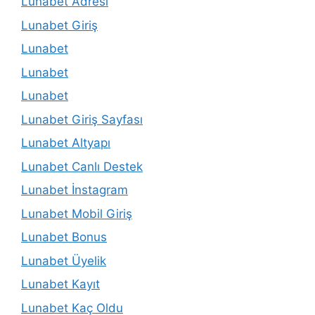
Lunabet Adresi
Lunabet Giriş
Lunabet
Lunabet
Lunabet
Lunabet Giriş Sayfası
Lunabet Altyapı
Lunabet Canlı Destek
Lunabet İnstagram
Lunabet Mobil Giriş
Lunabet Bonus
Lunabet Üyelik
Lunabet Kayıt
Lunabet Kaç Oldu