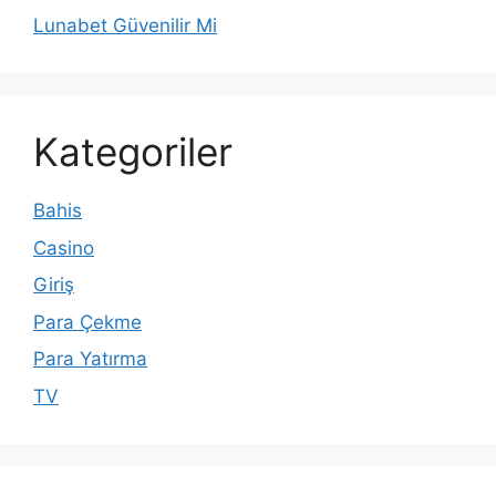
Lunabet Güvenilir Mi
Kategoriler
Bahis
Casino
Giriş
Para Çekme
Para Yatırma
TV