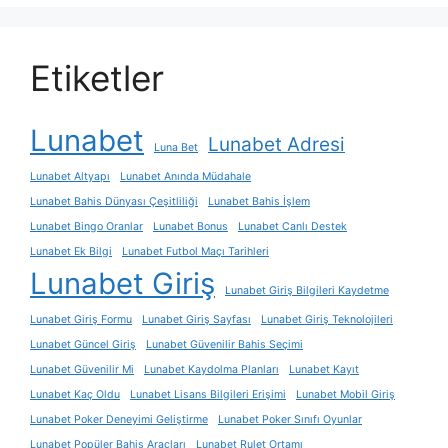
Etiketler
Lunabet
Lunabet Adresi
Luna Bet
Lunabet Altyapı
Lunabet Anında Müdahale
Lunabet Bahis Dünyası Çeşitliliği
Lunabet Bahis İşlem
Lunabet Bingo Oranlar
Lunabet Bonus
Lunabet Canlı Destek
Lunabet Ek Bilgi
Lunabet Futbol Maçı Tarihleri
Lunabet Giriş
Lunabet Giriş Bilgileri Kaydetme
Lunabet Giriş Formu
Lunabet Giriş Sayfası
Lunabet Giriş Teknolojileri
Lunabet Güncel Giriş
Lunabet Güvenilir Bahis Seçimi
Lunabet Güvenilir Mi
Lunabet Kaydolma Planları
Lunabet Kayıt
Lunabet Kaç Oldu
Lunabet Lisans Bilgileri Erişimi
Lunabet Mobil Giriş
Lunabet Poker Deneyimi Geliştirme
Lunabet Poker Sınıfı Oyunlar
Lunabet Popüler Bahis Araçları
Lunabet Rulet Ortamı