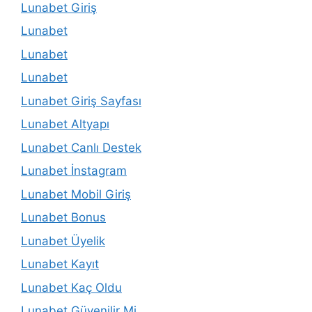
Lunabet Giriş
Lunabet
Lunabet
Lunabet
Lunabet Giriş Sayfası
Lunabet Altyapı
Lunabet Canlı Destek
Lunabet İnstagram
Lunabet Mobil Giriş
Lunabet Bonus
Lunabet Üyelik
Lunabet Kayıt
Lunabet Kaç Oldu
Lunabet Güvenilir Mi