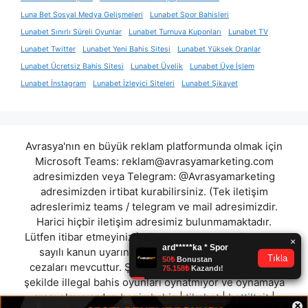
Luna Bet Sosyal Medya Gelişmeleri
Lunabet Spor Bahisleri
Lunabet Sınırlı Süreli Oyunlar
Lunabet Turnuva Kuponları
Lunabet TV
Lunabet Twitter
Lunabet Yeni Bahis Sitesi
Lunabet Yüksek Oranlar
Lunabet Ücretsiz Bahis Sitesi
Lunabet Üyelik
Lunabet Üye İşlem
Lunabet İnstagram
Lunabet İzleyici Siteleri
Lunabet Şikayet
Avrasya'nın en büyük reklam platformunda olmak için
Microsoft Teams:
reklam@avrasyamarketing.com
adresimizden veya Telegram: @Avrasyamarketing
adresimizden irtibat kurabilirsiniz. (Tek iletişim
adreslerimiz teams / telegram ve mail adresimizdir.
Harici hiçbir iletişim adresimiz bulunmamaktadır.
Lütfen itibar etmeyiniz.) Türkiye yasalarına göre 7258
sayılı kanun uyarınca yasa dışı bahis oynamanın
cezaları mevcuttur. Şu an bulunduğunuz site hiç bir
şekilde illegal bahis oyunları oynatmıyor ve oynamaya
aracı olmuyordur.
benimbahis
|
tikobet
|
bettiltgit
|
×