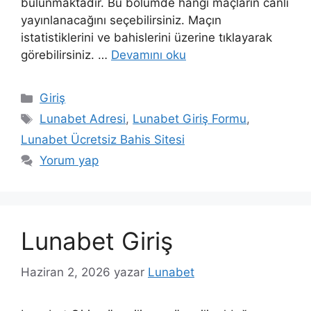
bulunmaktadır. Bu bölümde hangi maçların canlı
yayınlanacağını seçebilirsiniz. Maçın
istatistiklerini ve bahislerini üzerine tıklayarak
görebilirsiniz. …
Devamını oku
Kategoriler
Giriş
Etiketler
Lunabet Adresi
,
Lunabet Giriş Formu
,
Lunabet Ücretsiz Bahis Sitesi
Yorum yap
Lunabet Giriş
Haziran 2, 2026
yazar
Lunabet