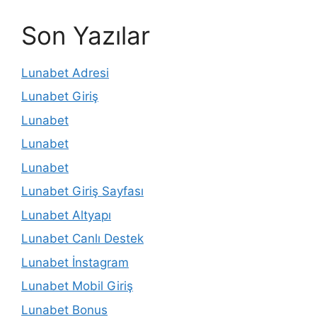
Son Yazılar
Lunabet Adresi
Lunabet Giriş
Lunabet
Lunabet
Lunabet
Lunabet Giriş Sayfası
Lunabet Altyapı
Lunabet Canlı Destek
Lunabet İnstagram
Lunabet Mobil Giriş
Lunabet Bonus