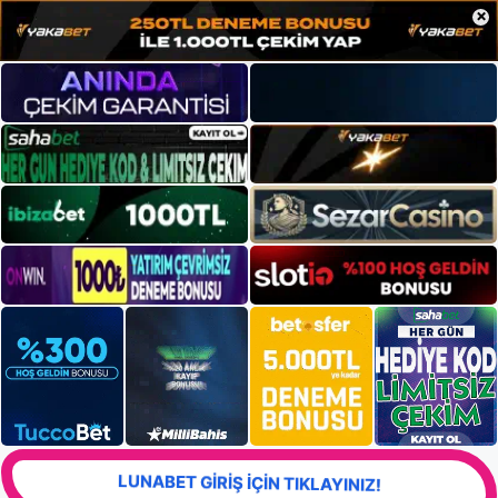
×
LUNABET GİRİŞ İÇİN TIKLAYINIZ!