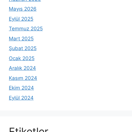
Mayıs 2026
Eylül 2025
Temmuz 2025
Mart 2025
Şubat 2025
Ocak 2025
Aralık 2024
Kasım 2024
Ekim 2024
Eylül 2024
Etiketler