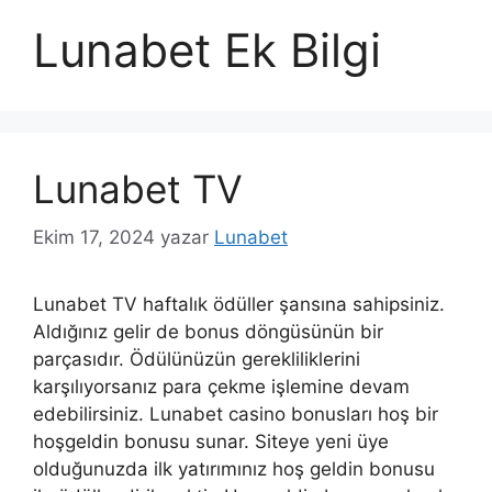
Lunabet Ek Bilgi
Lunabet TV
Ekim 17, 2024
yazar
Lunabet
Lunabet TV haftalık ödüller şansına sahipsiniz.
Aldığınız gelir de bonus döngüsünün bir
parçasıdır. Ödülünüzün gerekliliklerini
karşılıyorsanız para çekme işlemine devam
edebilirsiniz. Lunabet casino bonusları hoş bir
hoşgeldin bonusu sunar. Siteye yeni üye
olduğunuzda ilk yatırımınız hoş geldin bonusu