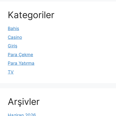
Kategoriler
Bahis
Casino
Giriş
Para Çekme
Para Yatırma
TV
Arşivler
Haziran 2026