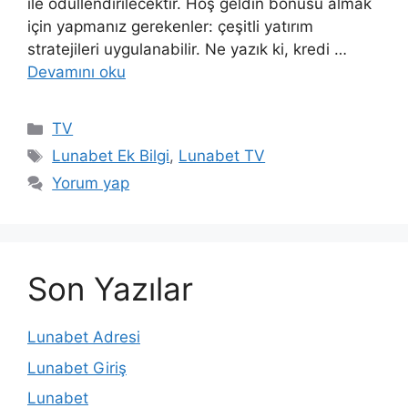
ile ödüllendirilecektir. Hoş geldin bonusu almak
için yapmanız gerekenler: çeşitli yatırım
stratejileri uygulanabilir. Ne yazık ki, kredi …
Devamını oku
Kategoriler
TV
Etiketler
Lunabet Ek Bilgi
,
Lunabet TV
Yorum yap
Son Yazılar
Lunabet Adresi
Lunabet Giriş
Lunabet