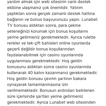
yardım almak için web sitesinin canlı destek
ekibine ulaşmanız çok önemlidir. Yatırım
yaptıktan sonra gerçek zamanlı destek hattına
bağlanın ve bonus başvurunuzu yapın. Lunabet
TV bonusu aldıktan sonra, para çekme
yeteneğinizi korumak için bonus koşullarını
yerine getirmeniz gerekmektedir. Ayrıca rulette
renkler ve tek-çift bahisleri online oyunlarda
geçerli değildir bonus koşullarından
faydalanabilmek için casino oyunlarında
uygulanması gerekmektedir. Hoş geldin
bonusunu aldıktan sonra casino oyunlarında
kullanarak 40 katını kazanmanız gerekmektedir.
Hoş geldin bonusu çevrim şartının bakara
oynayarak tamamlanmasına izin
verilmemektedir. Bonusun ardından belirlenen
süre içerisinde şartları yerine getirmeniz
gerekmektedir. Ayrıca Lunabet web sitesinden