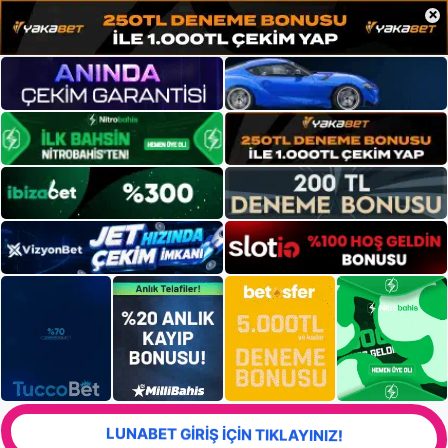
×
LUNABET GİRİŞ İÇİN TIKLAYINIZ!