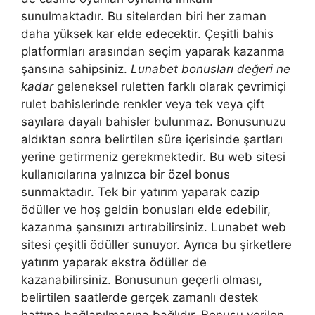
sunulmaktadır. Bu sitelerden biri her zaman
daha yüksek kar elde edecektir. Çeşitli bahis
platformları arasından seçim yaparak kazanma
şansına sahipsiniz.
Lunabet bonusları değeri ne
kadar
geleneksel ruletten farklı olarak çevrimiçi
rulet bahislerinde renkler veya tek veya çift
sayılara dayalı bahisler bulunmaz. Bonusunuzu
aldıktan sonra belirtilen süre içerisinde şartları
yerine getirmeniz gerekmektedir. Bu web sitesi
kullanıcılarına yalnızca bir özel bonus
sunmaktadır. Tek bir yatırım yaparak cazip
ödüller ve hoş geldin bonusları elde edebilir,
kazanma şansınızı artırabilirsiniz. Lunabet web
sitesi çeşitli ödüller sunuyor. Ayrıca bu şirketlere
yatırım yaparak ekstra ödüller de
kazanabilirsiniz. Bonusunun geçerli olması,
belirtilen saatlerde gerçek zamanlı destek