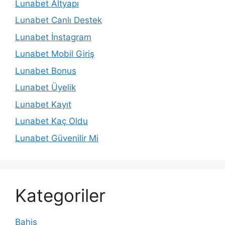
Lunabet Altyapı
Lunabet Canlı Destek
Lunabet İnstagram
Lunabet Mobil Giriş
Lunabet Bonus
Lunabet Üyelik
Lunabet Kayıt
Lunabet Kaç Oldu
Lunabet Güvenilir Mi
Kategoriler
Bahis