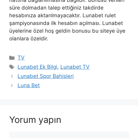
hattına bağlanılmasına bağlıdır. Bonusu verilen
süre dolmadan talep ettiğiniz takdirde
hesabınıza aktarılmayacaktır. Lunabet rulet
şampiyonasında ilk hesabın açılması. Lunabet
üyelerine özel hoş geldin bonusu bu siteye üye
olanlara özeldir.
Kategoriler
TV
Etiketler
Lunabet Ek Bilgi
,
Lunabet TV
Lunabet Spor Bahisleri
Luna Bet
Yorum yapın
Yorum