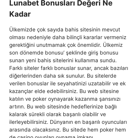
Lunabet Bonusları Değeri Ne
Kadar
Ülkemizde çok sayıda bahis sitesinin mevcut
olması nedeniyle daha bilinçli kararlar vermeniz
gerektiğini unutmamak çok önemlidir. Ülkemiz
son dönemde bonusu’ şeklinde giriş bonusu
sunan yeni bahis sitelerini kullanıma sundu.
Farklı siteler farklı bonuslar sunar, ancak bazıları
diğerlerinden daha sık sunulur. Bu sitelerde
verilen bonuslar ile seyahatinizi uzatabilir ve ek
kazançlar elde edebilirsiniz. Bu web sitesine
katılın ve poker oynayarak kazanma şansınızı
artırın. Bu web sitesinde hedeflerinize bağlı
kalarak sürekli olarak başarılı olabilir ve
ilerleyebilirsiniz. Dünyanın en başarılı oyuncuları
arasında olacaksınız. Bu sitede hem poker hem
de casino oyunları oynama imkanı