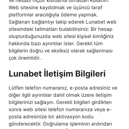
ve hesabı hiçbir kısıtlama olmadan kullanın.
Web sitesine kaydolmak ve üçüncü taraf
platformlar aracılığıyla ödeme yapmak.
Sağlanan bağlantıyı takip ederek Lunabet web
sitesindeki talimatları bulabilirsiniz: Bir hesap
oluşturduğunuzda web sitesi kişisel kimliğiniz
hakkında bazı ayrıntılar ister. Gerekli tüm
bilgilerin doğru ve eksiksiz olarak sağlanması
çok önemlidir..
Lunabet İletişim Bilgileri
Lütfen telefon numaranız, e-posta adresiniz ve
diğer ilgili ayrıntılar dahil olmak üzere iletişim
bilgilerinizi sağlayın. Gerekli bilgileri girdikten
sonra web sitesi telefon numaranıza veya e-
posta adresinize bir aktivasyon kodu
gönderecektir. Doğrulama işleminin ardından