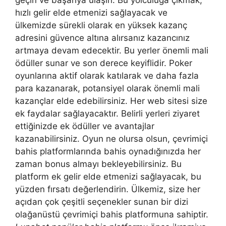
hızlı gelir elde etmenizi sağlayacak ve
ülkemizde sürekli olarak en yüksek kazanç
adresini güvence altına alırsanız kazancınız
artmaya devam edecektir. Bu yerler önemli mali
ödüller sunar ve son derece keyiflidir. Poker
oyunlarına aktif olarak katılarak ve daha fazla
para kazanarak, potansiyel olarak önemli mali
kazançlar elde edebilirsiniz. Her web sitesi size
ek faydalar sağlayacaktır. Belirli yerleri ziyaret
ettiğinizde ek ödüller ve avantajlar
kazanabilirsiniz. Oyun ne olursa olsun, çevrimiçi
bahis platformlarında bahis oynadığınızda her
zaman bonus almayı bekleyebilirsiniz. Bu
platform ek gelir elde etmenizi sağlayacak, bu
yüzden fırsatı değerlendirin. Ülkemiz, size her
açıdan çok çeşitli seçenekler sunan bir dizi
olağanüstü çevrimiçi bahis platformuna sahiptir.