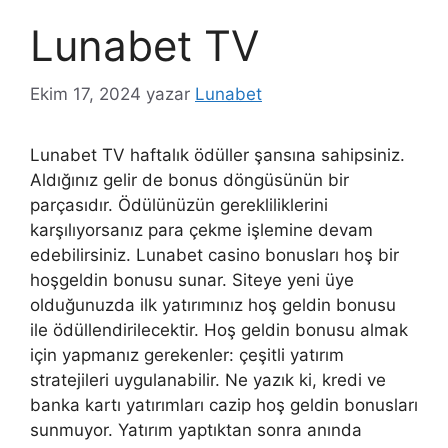
Lunabet TV
Ekim 17, 2024
yazar
Lunabet
Lunabet TV haftalık ödüller şansına sahipsiniz.
Aldığınız gelir de bonus döngüsünün bir
parçasıdır. Ödülünüzün gerekliliklerini
karşılıyorsanız para çekme işlemine devam
edebilirsiniz. Lunabet casino bonusları hoş bir
hoşgeldin bonusu sunar. Siteye yeni üye
olduğunuzda ilk yatırımınız hoş geldin bonusu
ile ödüllendirilecektir. Hoş geldin bonusu almak
için yapmanız gerekenler: çeşitli yatırım
stratejileri uygulanabilir. Ne yazık ki, kredi ve
banka kartı yatırımları cazip hoş geldin bonusları
sunmuyor. Yatırım yaptıktan sonra anında