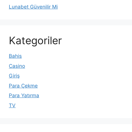
Lunabet Güvenilir Mi
Kategoriler
Bahis
Casino
Giriş
Para Çekme
Para Yatırma
TV