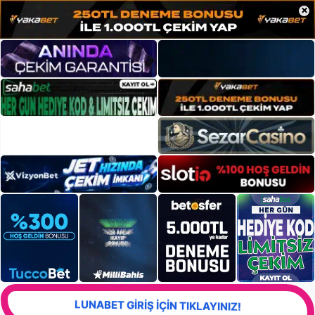
×
LUNABET GİRİŞ İÇİN TIKLAYINIZ!