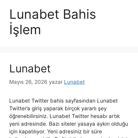
Lunabet Bahis
İşlem
Lunabet
Mayıs 26, 2026
yazar
Lunabet
Lunabet Twitter bahis sayfasından Lunabet
Twitter’a giriş yaparak birçok yararlı şey
öğrenebilirsiniz. Lunabet Twitter hesabı artık
yeni adresinde. Bazı siteler yasaya aykırı olduğu
için kapatılıyor. Yeni adresiniz bir süre