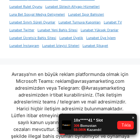
Lunabet Rulet Oyunu
Lunabet Sbtech Altyapı Hizmetleri
Luna Bet Sosyal Medya Gelişmeleri
Lunabet Spor Bahisleri
Lunabet Sınırlı Süreli Oyunlar
Lunabet Turnuva Kuponları
Lunabet TV
Lunabet Twitter
Lunabet Yeni Bahis Sitesi
Lunabet Yüksek Oranlar
Lunabet Ücretsiz Bahis Sitesi
Lunabet Üyelik
Lunabet Üye İşlem
Lunabet İnstagram
Lunabet İzleyici Siteleri
Lunabet Şikayet
Avrasya'nın en büyük reklam platformunda olmak için
Microsoft Teams:
reklam@avrasyamarketing.com
adresimizden veya Telegram: @Avrasyamarketing
adresimizden irtibat kurabilirsiniz. (Tek iletişim
adreslerimiz teams / telegram ve mail adresimizdir.
Harici hiçbir iletişim adresimiz bulunmamaktadır.
Lütfen itibar etmeyiniz.) Türkiye yasalarına göre 7258
sayılı kanun uyarınca yasa dışı bahis oynamanın
cezaları mevcuttur. Şu an bulunduğunuz site hiç bir
şekilde illegal bahis oyunları oynatmıyor ve oynamaya