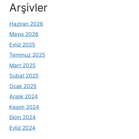
Arşivler
Haziran 2026
Mayıs 2026
Eylül 2025
Temmuz 2025
Mart 2025
Şubat 2025
Ocak 2025
Aralık 2024
Kasım 2024
Ekim 2024
Eylül 2024